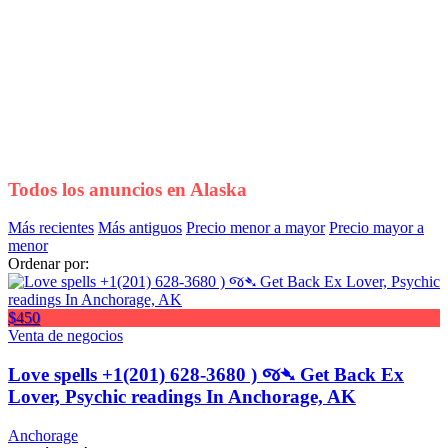
Todos los anuncios en
Alaska
Más recientes
Más antiguos
Precio menor a mayor
Precio mayor a
menor
Ordenar por:
$450
Venta de negocios
Love spells +1(201) 628-3680 ) જ➴ Get Back Ex
Lover, Psychic readings In Anchorage, AK
Anchorage