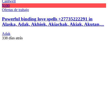
$100
Ofertas de trabajo
Powerful binding love spells +27735222291 in
Alaska, Adak, Akhiok, Akiachak, Akiak, Akutan,...
Adak
338 días atrás