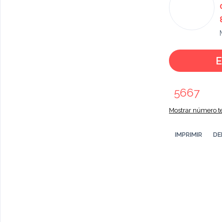
E
5667
Mostrar número te
IMPRIMIR
DE