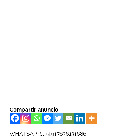
Compartir anuncio
WHATSAPP…….+4917636131686.