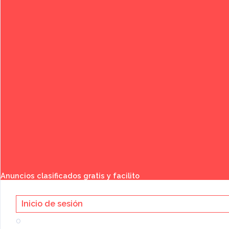
Buscar
Anuncios clasificados gratis y facilito
Inicio de sesión
Categoría:
o
Bienes Raíces
»