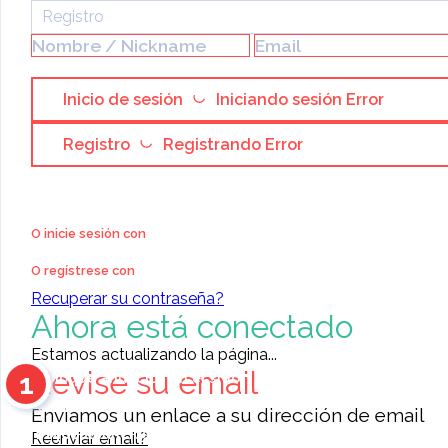
Proyectos habitacionales
Registro
voodoo love spells in Aust
powerful spell caster.
Inicio de sesión
Iniciando sesión
Error
Registro
Registrando
Error
O inicie sesión con
O regístrese con
Recuperar su contraseña?
Ahora está conectado
Estamos actualizando la página...
Revise su email
1
Coloque anuncios en el sitio
Contacte a otros miembros
Enviamos un enlace a su dirección de email
11468
anuncios para elegir
Reenviar email?