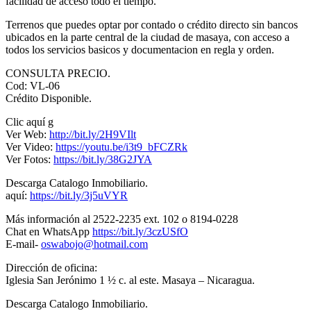
facilidad de acceso todo el tiempo.
Terrenos que puedes optar por contado o crédito directo sin bancos
ubicados en la parte central de la ciudad de masaya, con acceso a
todos los servicios basicos y documentacion en regla y orden.
CONSULTA PRECIO.
Cod: VL-06
Crédito Disponible.
Clic aquí g
Ver Web:
http://bit.ly/2H9VIlt
Ver Video:
https://youtu.be/i3t9_bFCZRk
Ver Fotos:
https://bit.ly/38G2JYA
Descarga Catalogo Inmobiliario.
aquí:
https://bit.ly/3j5uVYR
Más información al 2522-2235 ext. 102 o 8194-0228
Chat en WhatsApp
https://bit.ly/3czUSfO
E-mail-
oswabojo@hotmail.com
Dirección de oficina:
Iglesia San Jerónimo 1 ½ c. al este. Masaya – Nicaragua.
Descarga Catalogo Inmobiliario.