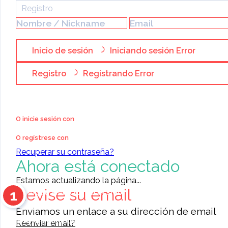
Venta
»
Registro
Casas
venta de propiedad contad
Inicio de sesión
Iniciando sesión
Error
Registro
Registrando
Error
O inicie sesión con
O regístrese con
Recuperar su contraseña?
Ahora está conectado
Estamos actualizando la página...
Revise su email
1
Coloque anuncios en el sitio
Contacte a otros miembros
Enviamos un enlace a su dirección de email
11476
anuncios para elegir
Reenviar email?