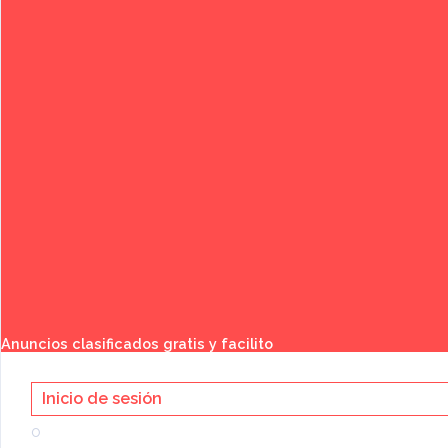
Buscar
Anuncios clasificados gratis y facilito
Inicio de sesión
Categoría:
o
Bienes Raíces
»