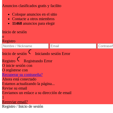
Anuncios clasificados gratis y facilito
Coloque anuncios en el sitio
Contacte a otros miembros
11468
anuncios para elegir
Inicio de sesión
o
Registro
Inicio de sesión
Iniciando sesión
Error
Registro
Registrando
Error
O inicie sesión con
O regístrese con
Recuperar su contraseña?
Ahora está conectado
Estamos actualizando la página...
Revise su email
Enviamos un enlace a su dirección de email
1
Reenviar email?
Registro / Inicio de sesión