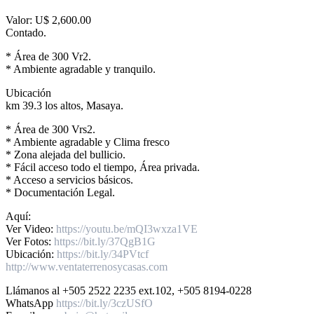
Valor: U$ 2,600.00
Contado.
* Área de 300 Vr2.
* Ambiente agradable y tranquilo.
Ubicación
km 39.3 los altos, Masaya.
* Área de 300 Vrs2.
* Ambiente agradable y Clima fresco
* Zona alejada del bullicio.
* Fácil acceso todo el tiempo, Área privada.
* Acceso a servicios básicos.
* Documentación Legal.
Aquí:
Ver Video:
https://youtu.be/mQI3wxza1VE
Ver Fotos:
https://bit.ly/37QgB1G
Ubicación:
https://bit.ly/34PVtcf
http://www.ventaterrenosycasas.com
Llámanos al +505 2522 2235 ext.102, +505 8194-0228
WhatsApp
https://bit.ly/3czUSfO