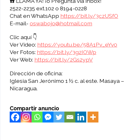
☎️ LLAMA YA! ¡o Pregunta vía inbox!
2522-2235 ext.102 o 8194-0228
Chat en WhatsApp
https://bit.ly/3czUSfO
E-mail-
oswabojo@hotmail.com
Clic aquí 👇
Ver Video:
https://youtu.be/58A1Pv_eYv0
Ver Fotos:
https://bit.ly/3g2IOWp
Ver Web:
https://bit.ly/2Gs2ypV
Dirección de oficina:
Iglesia San Jerónimo 1 ½ c. al este. Masaya –
Nicaragua.
Compartir anuncio