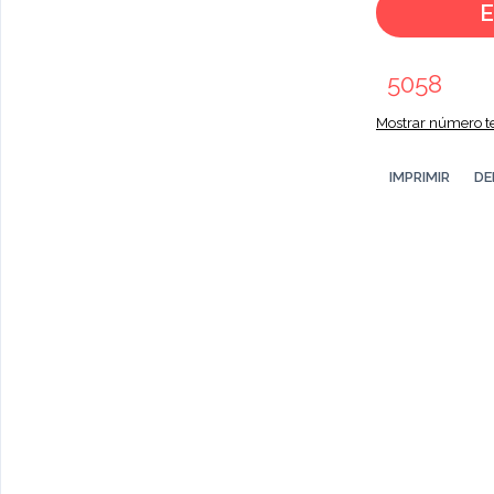
E
5058
Mostrar número te
IMPRIMIR
DE