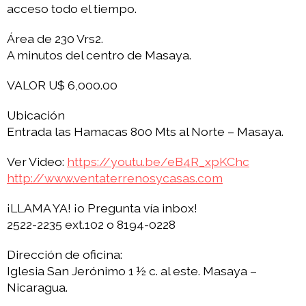
acceso todo el tiempo.
Área de 230 Vrs2.
A minutos del centro de Masaya.
VALOR U$ 6,000.00
Ubicación
Entrada las Hamacas 800 Mts al Norte – Masaya.
Ver Video:
https://youtu.be/eB4R_xpKChc
http://www.ventaterrenosycasas.com
¡LLAMA YA! ¡o Pregunta vía inbox!
2522-2235 ext.102 o 8194-0228
Dirección de oficina:
Iglesia San Jerónimo 1 ½ c. al este. Masaya –
Nicaragua.