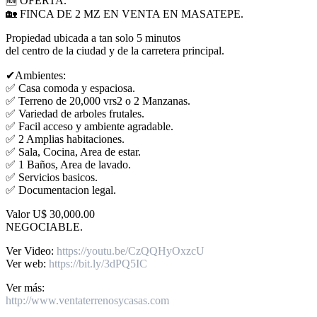
🆕 OFERTA.
🏡 FINCA DE 2 MZ EN VENTA EN MASATEPE.
Propiedad ubicada a tan solo 5 minutos
del centro de la ciudad y de la carretera principal.
✔Ambientes:
✅ Casa comoda y espaciosa.
✅ Terreno de 20,000 vrs2 o 2 Manzanas.
✅ Variedad de arboles frutales.
✅ Facil acceso y ambiente agradable.
✅ 2 Amplias habitaciones.
✅ Sala, Cocina, Area de estar.
✅ 1 Baños, Area de lavado.
✅ Servicios basicos.
✅ Documentacion legal.
Valor U$ 30,000.00
NEGOCIABLE.
Ver Video:
https://youtu.be/CzQQHyOxzcU
Ver web:
https://bit.ly/3dPQ5IC
Ver más:
http://www.ventaterrenosycasas.com