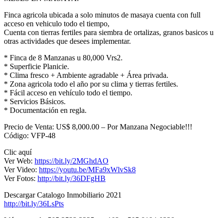
Finca agricola ubicada a solo minutos de masaya cuenta con full
acceso en vehiculo todo el tiempo,
Cuenta con tierras fertiles para siembra de ortalizas, granos basicos u
otras actividades que desees implementar.
* Finca de 8 Manzanas u 80,000 Vrs2.
* Superficie Planicie.
* Clima fresco + Ambiente agradable + Área privada.
* Zona agricola todo el año por su clima y tierras fertiles.
* Fácil acceso en vehículo todo el tiempo.
* Servicios Básicos.
* Documentación en regla.
Precio de Venta: US$ 8,000.00 – Por Manzana Negociable!!!
Código: VFP-48
Clic aquí
Ver Web:
https://bit.ly/2MGhdAO
Ver Video:
https://youtu.be/MFa9xWlvSk8
Ver Fotos:
http://bit.ly/36DFgHB
Descargar Catalogo Inmobiliario 2021
http://bit.ly/36LsPts