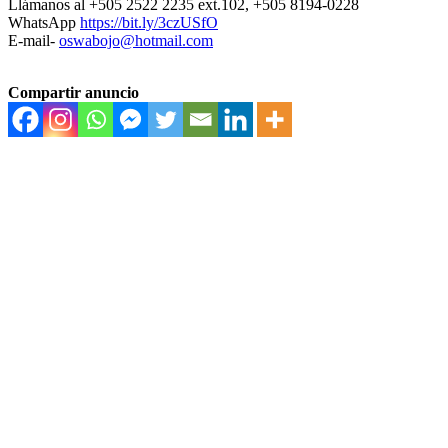
Llámanos al +505 2522 2235 ext.102, +505 8194-0228
WhatsApp
https://bit.ly/3czUSfO
E-mail-
oswabojo@hotmail.com
Compartir anuncio