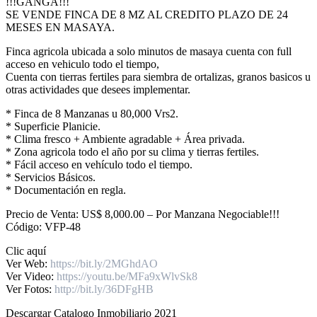
!!!GANGA!!!
SE VENDE FINCA DE 8 MZ AL CREDITO PLAZO DE 24
MESES EN MASAYA.
Finca agricola ubicada a solo minutos de masaya cuenta con full
acceso en vehiculo todo el tiempo,
Cuenta con tierras fertiles para siembra de ortalizas, granos basicos u
otras actividades que desees implementar.
* Finca de 8 Manzanas u 80,000 Vrs2.
* Superficie Planicie.
* Clima fresco + Ambiente agradable + Área privada.
* Zona agricola todo el año por su clima y tierras fertiles.
* Fácil acceso en vehículo todo el tiempo.
* Servicios Básicos.
* Documentación en regla.
Precio de Venta: US$ 8,000.00 – Por Manzana Negociable!!!
Código: VFP-48
Clic aquí
Ver Web:
https://bit.ly/2MGhdAO
Ver Video:
https://youtu.be/MFa9xWlvSk8
Ver Fotos:
http://bit.ly/36DFgHB
Descargar Catalogo Inmobiliario 2021