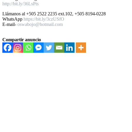
http://bit.ly/36LsPts
Llámanos al +505 2522 2235 ext.102, +505 8194-0228
WhatsApp
https://bit.ly/3czUSfO
E-mail-
oswabojo@hotmail.com
Compartir anuncio