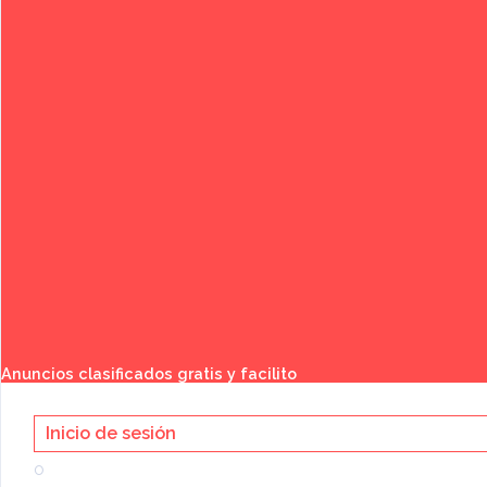
Buscar
Anuncios clasificados gratis y facilito
Inicio de sesión
Categoría:
o
Bienes Raíces
»