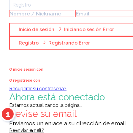
Venta
»
Registro
Casas
VENTA DE CASA QUINTA E
Inicio de sesión
Iniciando sesión
Error
Registro
Registrando
Error
O inicie sesión con
O regístrese con
Recuperar su contraseña?
Ahora está conectado
Estamos actualizando la página...
Revise su email
1
Coloque anuncios en el sitio
Contacte a otros miembros
Enviamos un enlace a su dirección de email
11468
anuncios para elegir
Reenviar email?