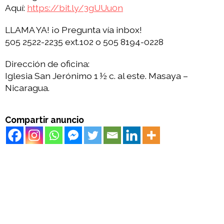
Aquí:
https://bit.ly/3gUUu0n
LLAMA YA! ¡o Pregunta vía inbox!
505 2522-2235 ext.102 o 505 8194-0228
Dirección de oficina:
Iglesia San Jerónimo 1 ½ c. al este. Masaya –
Nicaragua.
Compartir anuncio