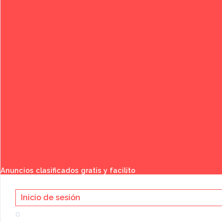
Buscar
Anuncios clasificados gratis y facilito
Inicio de sesión
Categoría:
o
Muebles Hogar Jardín
»