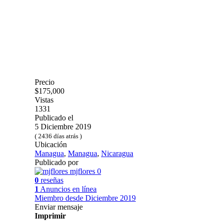
Precio
$175,000
Vistas
1331
Publicado el
5 Diciembre 2019
( 2436 días atrás )
Ubicación
Managua
,
Managua
,
Nicaragua
Publicado por
mjflores
0
0
reseñas
1
Anuncios en línea
Miembro desde Diciembre 2019
Enviar mensaje
Imprimir