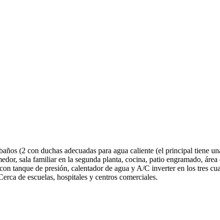
 baños (2 con duchas adecuadas para agua caliente (el principal tiene u
omedor, sala familiar en la segunda planta, cocina, patio engramado, área
on tanque de presión, calentador de agua y A/C inverter en los tres cua
 Cerca de escuelas, hospitales y centros comerciales.