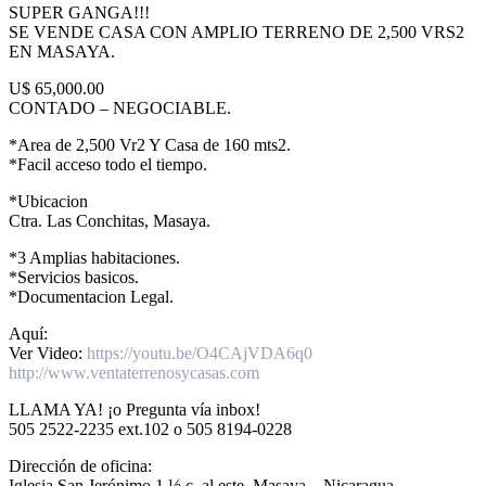
SUPER GANGA!!!
SE VENDE CASA CON AMPLIO TERRENO DE 2,500 VRS2
EN MASAYA.
U$ 65,000.00
CONTADO – NEGOCIABLE.
*Area de 2,500 Vr2 Y Casa de 160 mts2.
*Facil acceso todo el tiempo.
*Ubicacion
Ctra. Las Conchitas, Masaya.
*3 Amplias habitaciones.
*Servicios basicos.
*Documentacion Legal.
Aquí:
Ver Video:
https://youtu.be/O4CAjVDA6q0
http://www.ventaterrenosycasas.com
LLAMA YA! ¡o Pregunta vía inbox!
505 2522-2235 ext.102 o 505 8194-0228
Dirección de oficina:
Iglesia San Jerónimo 1 ½ c. al este. Masaya – Nicaragua.