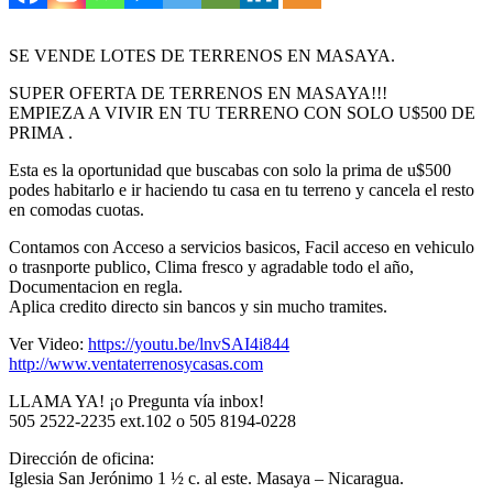
SE VENDE LOTES DE TERRENOS EN MASAYA.
SUPER OFERTA DE TERRENOS EN MASAYA!!!
EMPIEZA A VIVIR EN TU TERRENO CON SOLO U$500 DE
PRIMA .
Esta es la oportunidad que buscabas con solo la prima de u$500
podes habitarlo e ir haciendo tu casa en tu terreno y cancela el resto
en comodas cuotas.
Contamos con Acceso a servicios basicos, Facil acceso en vehiculo
o trasnporte publico, Clima fresco y agradable todo el año,
Documentacion en regla.
Aplica credito directo sin bancos y sin mucho tramites.
Ver Video:
https://youtu.be/lnvSAI4i844
http://www.ventaterrenosycasas.com
LLAMA YA! ¡o Pregunta vía inbox!
505 2522-2235 ext.102 o 505 8194-0228
Dirección de oficina:
Iglesia San Jerónimo 1 ½ c. al este. Masaya – Nicaragua.