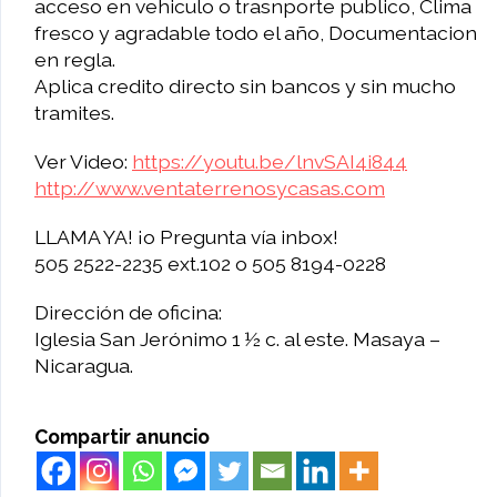
acceso en vehiculo o trasnporte publico, Clima
fresco y agradable todo el año, Documentacion
en regla.
Aplica credito directo sin bancos y sin mucho
tramites.
Ver Video:
https://youtu.be/lnvSAI4i844
http://www.ventaterrenosycasas.com
LLAMA YA! ¡o Pregunta vía inbox!
505 2522-2235 ext.102 o 505 8194-0228
Dirección de oficina:
Iglesia San Jerónimo 1 ½ c. al este. Masaya –
Nicaragua.
Compartir anuncio