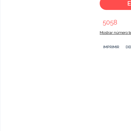
E
5058
Mostrar número te
IMPRIMIR
DE