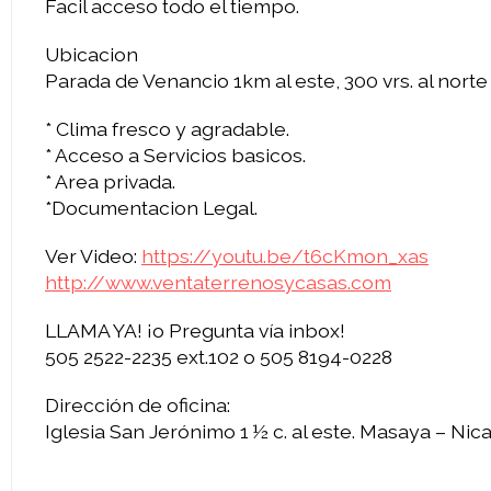
Facil acceso todo el tiempo.
Ubicacion
Parada de Venancio 1km al este, 300 vrs. al norte
* Clima fresco y agradable.
* Acceso a Servicios basicos.
* Area privada.
*Documentacion Legal.
Ver Video:
https://youtu.be/t6cKmon_xas
http://www.ventaterrenosycasas.com
LLAMA YA! ¡o Pregunta vía inbox!
505 2522-2235 ext.102 o 505 8194-0228
Dirección de oficina:
Iglesia San Jerónimo 1 ½ c. al este. Masaya – Nic