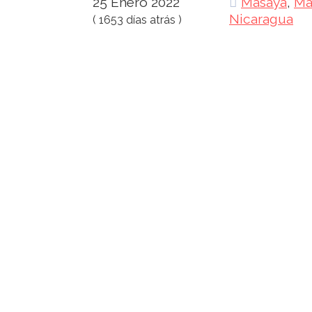
25 Enero 2022
Masaya
,
Ma
Nicaragua
( 1653 días atrás )