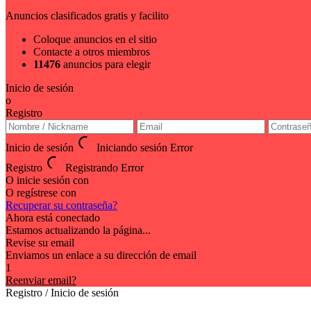
Anuncios clasificados gratis y facilito
Coloque anuncios en el sitio
Contacte a otros miembros
11476
anuncios para elegir
Inicio de sesión
o
Registro
Inicio de sesión
Iniciando sesión
Error
Registro
Registrando
Error
O inicie sesión con
O regístrese con
Recuperar su contraseña?
Ahora está conectado
Estamos actualizando la página...
Revise su email
Enviamos un enlace a su dirección de email
1
Reenviar email?
Registro / Inicio de sesión