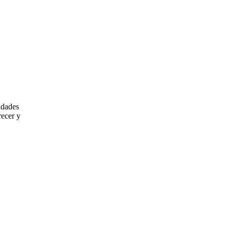
idades
recer y