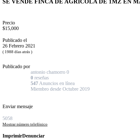
SE VENDE FINCA DE AGRICOLA DE 1MZ EN 
Precio
$15,000
Publicado el
26 Febrero 2021
( 1988 días atrás )
Publicado por
antonio chamorro
0
0
reseñas
547
Anuncios en línea
Miembro desde Octubre 2019
Enviar mensaje
5058
Mostrar número telefónico
Imprimir
Denunciar