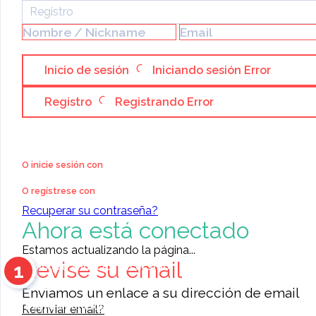
Registro
Inicio de sesión
Iniciando sesión
Error
Registro
Registrando
Error
Categoría:
Bienes Raíces
»
Venta
»
Fincas
SE VENDE FINCA CON
O inicie sesión con
CASA EN TUNEL, MASAYA
O regístrese con
Recuperar su contraseña?
PUBLICADO P
Ahora está conectado
Estamos actualizando la página...
Revise su email
1
Coloque anuncios en el sitio
Contacte a otros miembros
Enviamos un enlace a su dirección de email
11476
anuncios para elegir
Reenviar email?
0
reseñas