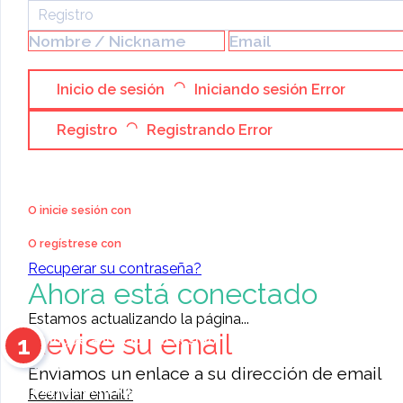
Registro
Inicio de sesión
Iniciando sesión
Error
Registro
Registrando
Error
Categoría:
Cursos & Educación
»
Seminarios & Congresos
love spells that really work
O inicie sesión con
Australia ) ☎️ +2768 789-
O regístrese con
Recuperar su contraseña?
7613 Get lost lover Back
Ahora está conectado
lost love spell remedies
Estamos actualizando la página...
Revise su email
1
PUBLICADO P
Coloque anuncios en el sitio
Contacte a otros miembros
Enviamos un enlace a su dirección de email
11476
anuncios para elegir
Reenviar email?