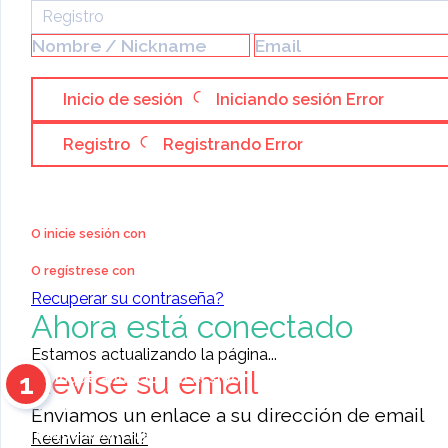
Registro
Inicio de sesión
Iniciando sesión
Error
Registro
Registrando
Error
Categoría:
Servicios & Negocios
»
Servicios Varios
»
Consultorías
Lacayo Martínez &
O inicie sesión con
Asociados, Contadores
O regístrese con
Recuperar su contraseña?
Públicos Autorizados y
Ahora está conectado
Consultores
Estamos actualizando la página...
Revise su email
1
PUBLICADO P
Coloque anuncios en el sitio
Contacte a otros miembros
Enviamos un enlace a su dirección de email
11468
anuncios para elegir
Reenviar email?
0
reseñas