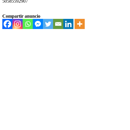
50585592907
Compartir anuncio