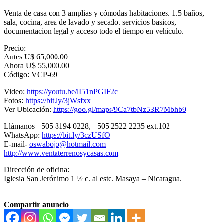
Venta de casa con 3 amplias y cómodas habitaciones. 1.5 baños,
sala, cocina, area de lavado y secado. servicios basicos,
documentacion legal y acceso todo el tiempo en vehiculo.
Precio:
Antes U$ 65,000.00
Ahora U$ 55,000.00
Código: VCP-69
Video:
https://youtu.be/lI51nPGIF2c
Fotos:
https://bit.ly/3jWsfxx
Ver Ubicación:
https://goo.gl/maps/9Ca7tbNz53R7Mbhb9
Llámanos +505 8194 0228, +505 2522 2235 ext.102
WhatsApp:
https://bit.ly/3czUSfO
E-mail-
oswabojo@hotmail.com
http://www.ventaterrenosycasas.com
Dirección de oficina:
Iglesia San Jerónimo 1 ½ c. al este. Masaya – Nicaragua.
Compartir anuncio