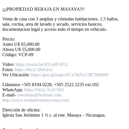
¡¡¡PROPIEDAD REBAJA EN MASAYA!!!
Venta de casa con 3 amplias y cómodas habitaciones. 1.5 baños,
sala, cocina, area de lavado y secado. servicios basicos,
documentacion legal y acceso todo el tiempo en vehiculo.
Precio:
Antes U$ 65,000.00
Ahora U$ 55,000.00
Código: VCP-69
Video:
https://youtu.be/lI51nPGIF2c
Fotos:
https://bit.ly/3jWsfxx
Ver Ubicación:
https://goo.gl/maps/9Ca7tbNz53R7Mbhb9
Llámanos +505 8194 0228, +505 2522 2235 ext.102
WhatsApp:
https://bit.ly/3czUSfO
E-mail-
oswabojo@hotmail.com
http://www.ventaterrenosycasas.com
Dirección de oficina:
Iglesia San Jerónimo 1 ½ c. al este. Masaya – Nicaragua.