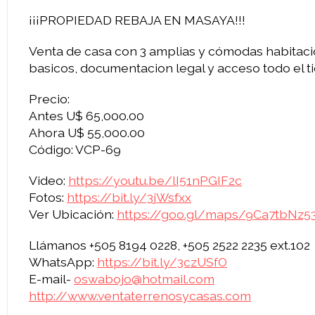
¡¡¡PROPIEDAD REBAJA EN MASAYA!!!
Venta de casa con 3 amplias y cómodas habitacion
basicos, documentacion legal y acceso todo el t
Precio:
Antes U$ 65,000.00
Ahora U$ 55,000.00
Código: VCP-69
Video:
https://youtu.be/lI51nPGIF2c
Fotos:
https://bit.ly/3jWsfxx
Ver Ubicación:
https://goo.gl/maps/9Ca7tbNz
Llámanos +505 8194 0228, +505 2522 2235 ext.102
WhatsApp:
https://bit.ly/3czUSfO
E-mail-
oswabojo@hotmail.com
http://www.ventaterrenosycasas.com