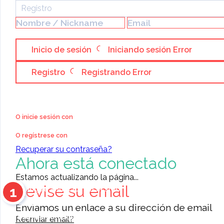
Registro
Inicio de sesión
Iniciando sesión
Error
Registro
Registrando
Error
Categoría:
Bienes Raíces
»
Venta
»
Apartamentos
Ganga Apartamento en
O inicie sesión con
Venta en San Juan del Sur
O regístrese con
Recuperar su contraseña?
ID 12342
Ahora está conectado
PUBLICADO P
Estamos actualizando la página...
Revise su email
1
Coloque anuncios en el sitio
Contacte a otros miembros
Enviamos un enlace a su dirección de email
11476
anuncios para elegir
Reenviar email?