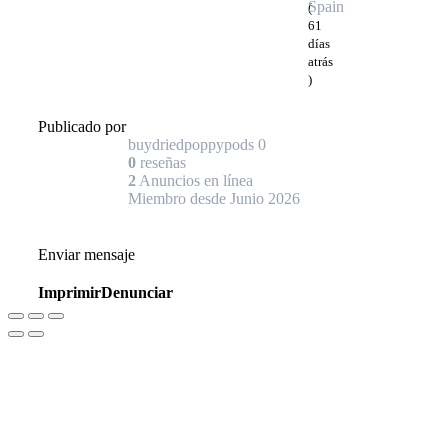
Spain
(
61
días
atrás
)
Publicado por
buydriedpoppypods
0
0
reseñas
2
Anuncios en línea
Miembro desde Junio 2026
Enviar mensaje
Imprimir
Denunciar