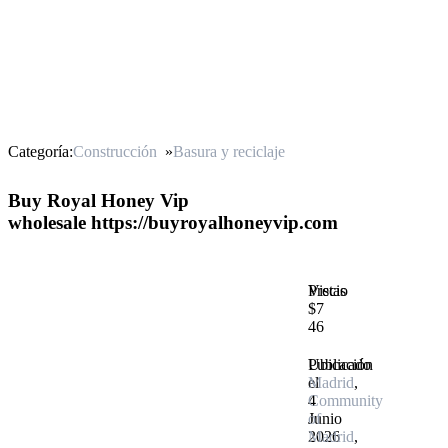
Categoría:
Construcción
»
Basura y reciclaje
Buy Royal Honey Vip
wholesale https://buyroyalhoneyvip.com
Precio
Vistas
$7
46
Publicado
Ubicación
el
Madrid
,
4
Community
Junio
of
2026
Madrid
,