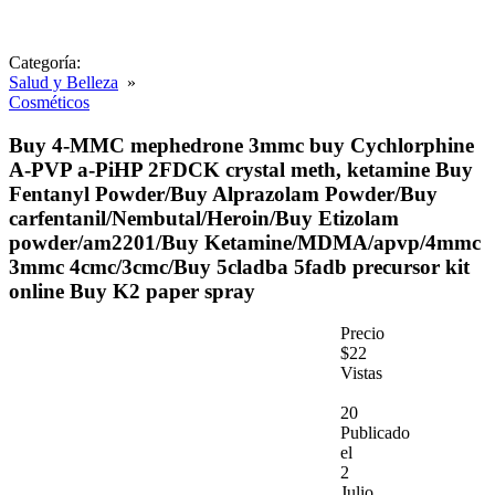
Categoría:
Salud y Belleza
»
Cosméticos
Buy 4-MMC mephedrone 3mmc buy Cychlorphine
A-PVP a-PiHP 2FDCK crystal meth, ketamine Buy
Fentanyl Powder/Buy Alprazolam Powder/Buy
carfentanil/Nembutal/Heroin/Buy Etizolam
powder/am2201/Buy Ketamine/MDMA/apvp/4mmc
3mmc 4cmc/3cmc/Buy 5cladba 5fadb precursor kit
online Buy K2 paper spray
Precio
$22
Vistas
20
Publicado
el
2
Julio