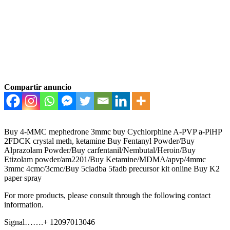
Compartir anuncio
Buy 4-MMC mephedrone 3mmc buy Cychlorphine A-PVP a-PiHP
2FDCK crystal meth, ketamine Buy Fentanyl Powder/Buy
Alprazolam Powder/Buy carfentanil/Nembutal/Heroin/Buy
Etizolam powder/am2201/Buy Ketamine/MDMA/apvp/4mmc
3mmc 4cmc/3cmc/Buy 5cladba 5fadb precursor kit online Buy K2
paper spray
For more products, please consult through the following contact
information.
Signal…….+ 12097013046