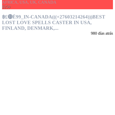
$250
฿£⓫Ё99_IN-CANADA(((+27603214264)))BEST
LOST LOVE SPELLS CASTER IN USA,
FINLAND, DENMARK,...
980 días atrás