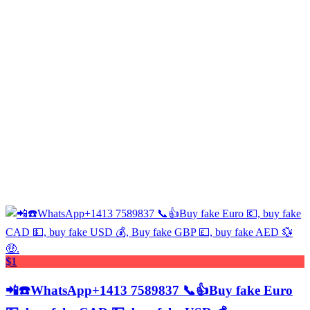
$1
📲☎️WhatsApp+1413 7589837 📞👍Buy fake Euro