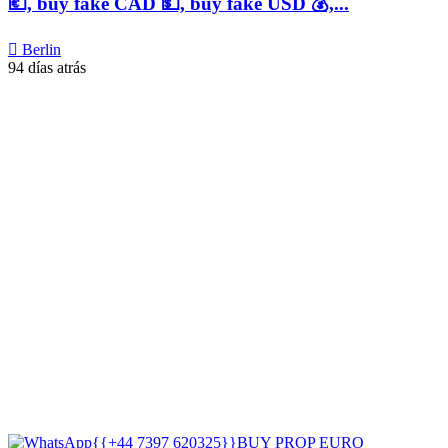
💶, buy fake CAD 💵, buy fake USD 💰,...
Berlin
94 días atrás