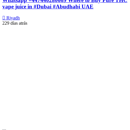
Whatsapp +447440280669 Where to Buy Pure THC
vape juice in #Dubai #Abudhabi UAE
Riyadh
229 días atrás