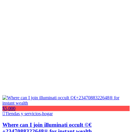
$5,000
Tiendas y servicios-hogar
Where can I join illuminati occult ©€
+2347088322648® for instant wealth