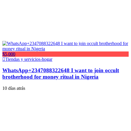
$5,000
Tiendas y servicios-hogar
WhatsApp+2347088322648 I want to join occult
brotherhood for money ritual in Nigeria
10 días atrás