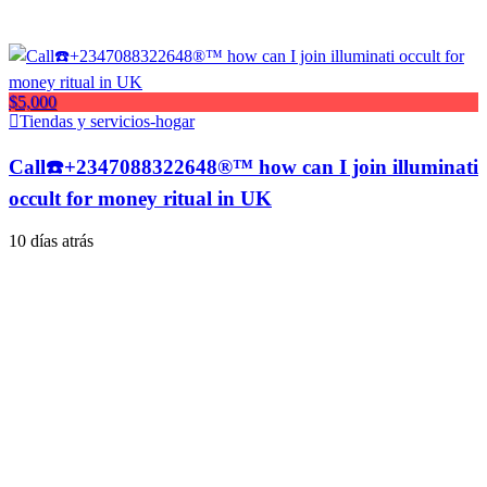
$5,000
Tiendas y servicios-hogar
Call☎️+2347088322648®™ how can I join illuminati
occult for money ritual in UK
10 días atrás