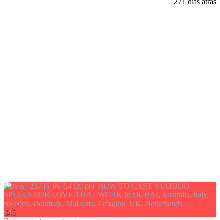
271 días atrás
$45