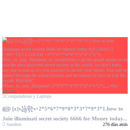
$2,000
Computadoras y Laptops
௵ [x]꧁꧂+2*5*6*7*9*0*3*3*7*9*3*1.how to
Join illuminati secret society 6666 for Money today...
Sandton
276 días atrás