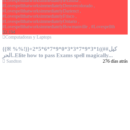
$2,194
Computadoras y Laptops
{{※ %%!}}+2*5*6*7*9*0*3*3*7*9*3*1((##كيل
الحر..Elite how to pass Exams spell magically...
Sandton
276 días atrás