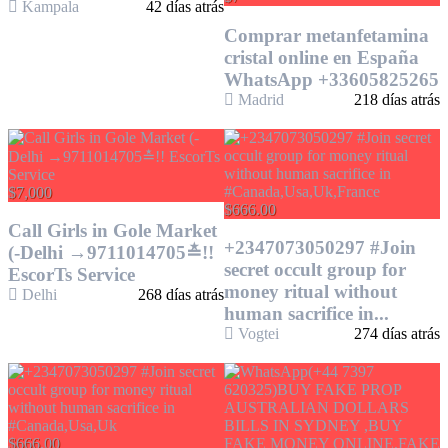
Kampala
42 días atrás
Comprar metanfetamina
cristal online en España
WhatsApp +33605825265
Madrid
218 días atrás
$7,000
$666.00
Call Girls in Gole Market
+2347073050297 #Join
(-Delhi →9711014705≛!!
secret occult group for
EscorTs Service
money ritual without
Delhi
268 días atrás
human sacrifice in...
Vogtei
274 días atrás
$666.00