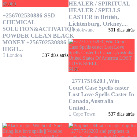
HEALER / SPIRITUAL
$9,000
HEALER / SPELLS
+256702530886 SSD
CASTER in British,
CHEMICAL
Lichtenburg, Orkney,...
SOLUTION&ACTIVATION
Polokwane
501 días atrás
POWDER CLEAN BLACK
MONEY +256702530886
HIGH...
London
337 días atrás
$430
+27717516203 ,Win
Court Case Spells caster
Lost Love Spells Caster In
Canada,Australia
United...
Cape Town
537 días atrás