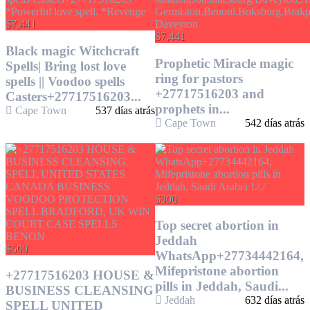
$7,441
$7,441
Black magic Witchcraft
Prophetic Miracle magic
Spells| Bring lost love
ring for pastors
spells || Voodoo spells
+27717516203 and
Casters+27717516203...
prophets in...
Cape Town
537 días atrás
Cape Town
542 días atrás
$300
Top secret abortion in
Jeddah
$500
WhatsApp+27734442164,
Mifepristone abortion
+27717516203 HOUSE &
pills in Jeddah, Saudi...
BUSINESS CLEANSING
Jeddah
632 días atrás
SPELL UNITED