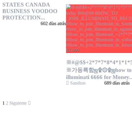
STATES CANADA
BUSINESS VOODOO
PROTECTION...
602 días atrás
$2,000
※#@$$+2*7*7*8*4*1*1*5
※가등록함ஜ۩۞۩ஜhow to 
illuminati 6666 for Money..
Sandton
689 días atrás
1
2
Siguiente