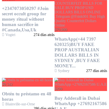
+2347073050297 #Join
secret occult group for
money ritual without
human sacrifice in
#Canada,Usa,Uk
$70,000
Vogtei
274 días atrás
WhatsApp(+44 7397
620325)BUY FAKE
PROP AUSTRALIAN
DOLLARS BILLS IN
SYDNEY ,BUY FAKE
MONEY...
Sydney
277 días atrás
$9,342
$200
Obtén tu préstamo en 48
Buy Adderall in Dubai
horas
WhatsApp +27692167586
Blainville-sur-Orne
286 días atrás
U.A.E