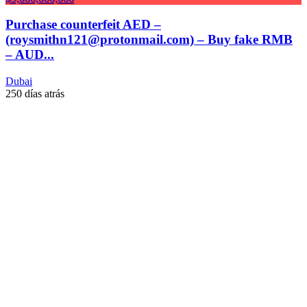
Purchase counterfeit AED –
(roysmithn121@protonmail.com) – Buy fake RMB
– AUD...
Dubai
250 días atrás