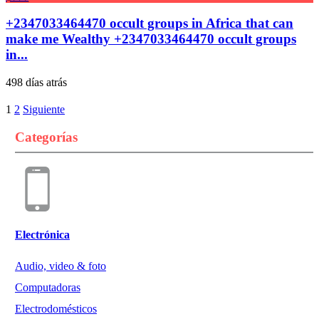
+2347033464470 occult groups in Africa that can
make me Wealthy +2347033464470 occult groups
in...
498 días atrás
1
2
Siguiente
Categorías
Electrónica
Audio, video & foto
Computadoras
Electrodomésticos