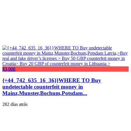
$3,000
{+44_742_635_16_36}}WHERE TO Buy
undetectable counterfeit money in
Mainz,Munster,Bochum,Potsdam...
282 días atrás