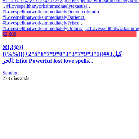
$2,000
※{.{@}}
{{%%!}}+2*5*6*7*9*0*3*3*7*9*3*1((##3كيل
الحر..Elite Powerful lost love spells...
Sandton
273 días atrás