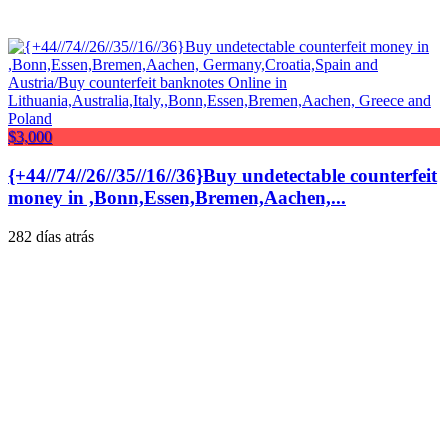
$3,000
{+44//74//26//35//16//36}Buy undetectable counterfeit
money in ,Bonn,Essen,Bremen,Aachen,...
282 días atrás