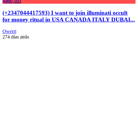
$460,103
(+2347044417593) I want to join illuminati occult
for money ritual in USA CANADA ITALY DUBAI...
Owerri
274 días atrás