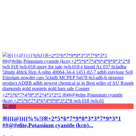
$2,000
※{{{@}}{{%%!}※+2*5*6*7*9*0*3*3*7*9*3*1
##@#elite,Potassium cyanide (kcn)...