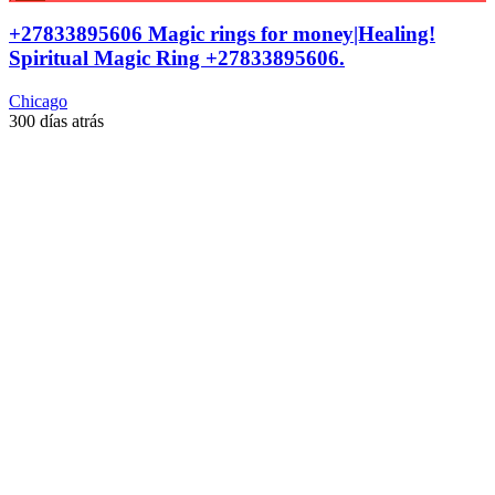
+27833895606 Magic rings for money|Healing!
Spiritual Magic Ring +27833895606.
Chicago
300 días atrás