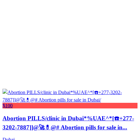
$100
Abortion PILLS/clinic in Dubai*%UAE^*[☎️+277-
3202-7887]]@🚀💊@# Abortion pills for sale in...
Dubai