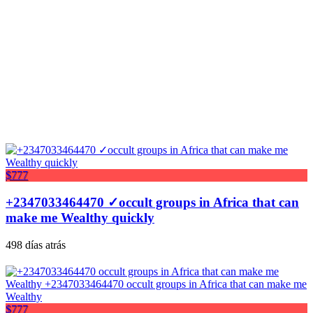
$777
+2347033464470 ✓occult groups in Africa that can
make me Wealthy quickly
498 días atrás
$777